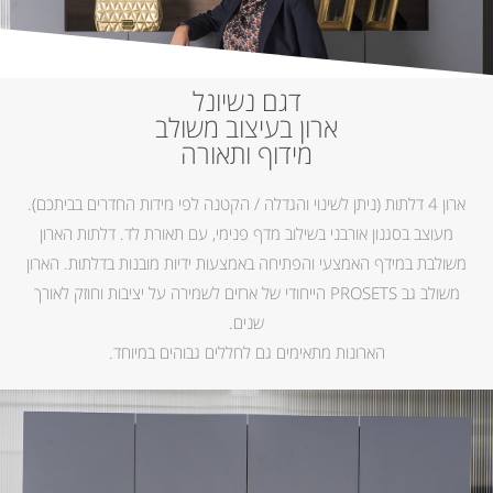
דגם נשיונל
ארון בעיצוב משולב
מידוף ותאורה
ארון 4 דלתות (ניתן לשינוי והגדלה / הקטנה לפי מידות החדרים בביתכם).
מעוצב בסגנון אורבני בשילוב מדף פנימי, עם תאורת לד. דלתות הארון
משולבת במידף האמצעי והפתיחה באמצעות ידיות מובנות בדלתות. הארון
משולב גב PROSETS הייחודי של ארזים לשמירה על יציבות וחוזק לאורך
שנים.
הארונות מתאימים גם לחללים גבוהים במיוחד.